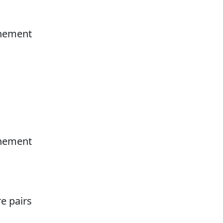
gnement
gnement
e pairs