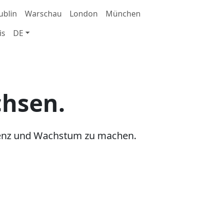
ublin
Warschau
London
München
is
DE
chsen.
zienz und Wachstum zu machen.