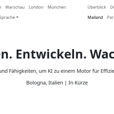
n
Warschau
London
München
Überblick
D
Sprache
Mailand
Par
n. Entwickeln. Wa
 und Fähigkeiten, um KI zu einem Motor für Effi
Bologna, Italien | In Kürze